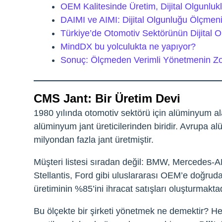
OEM Kalitesinde Üretim, Dijital Olgunlu
DAIMI ve AIMI: Dijital Olgunluğu Ölçmeni
Türkiye’de Otomotiv Sektörünün Dijital
MindDX bu yolculukta ne yapıyor?
Sonuç: Ölçmeden Verimli Yönetmenin Zo
CMS Jant: Bir Üretim Devi
1980 yılında otomotiv sektörü için alüminyum al
alüminyum jant üreticilerinden biridir. Avrupa
milyondan fazla jant üretmiştir.
Müşteri listesi sıradan değil: BMW, Mercedes-A
Stellantis, Ford gibi uluslararası OEM’e doğru
üretiminin %85’ini ihracat satışları oluşturmaktad
Bu ölçekte bir şirketi yönetmek ne demektir? Her