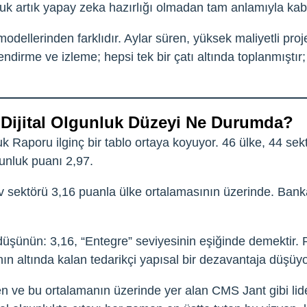
unluk artık yapay zeka hazırlığı olmadan tam anlamıyla kab
dellerinden farklıdır. Aylar süren, yüksek maliyetli proje
endirme ve izleme; hepsi tek bir çatı altında toplanmıştır;
Dijital Olgunluk Düzeyi Ne Durumda?
k Raporu ilginç bir tablo ortaya koyuyor. 46 ülke, 44 se
gunluk puanı 2,97.
tiv sektörü 3,16 puanla ülke ortalamasının üzerinde. Bank
r düşünün: 3,16, “Entegre” seviyesinin eşiğinde demektir.
n altında kalan tedarikçi yapısal bir dezavantaja düşüyo
ren ve bu ortalamanın üzerinde yer alan CMS Jant gibi li