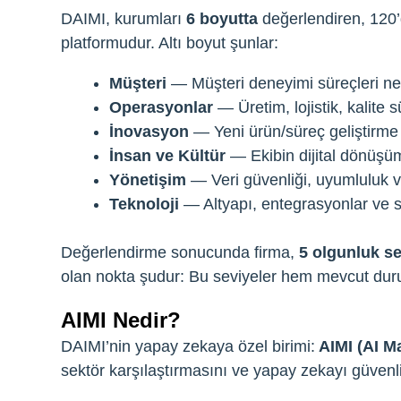
DAIMI, kurumları
6 boyutta
değerlendiren, 120’d
platformudur. Altı boyut şunlar:
Müşteri
— Müşteri deneyimi süreçleri ne 
Operasyonlar
— Üretim, lojistik, kalite s
İnovasyon
— Yeni ürün/süreç geliştirme
İnsan ve Kültür
— Ekibin dijital dönüşüm
Yönetişim
— Veri güvenliği, uyumluluk ve 
Teknoloji
— Altyapı, entegrasyonlar ve 
Değerlendirme sonucunda firma,
5 olgunluk s
olan nokta şudur: Bu seviyeler hem mevcut durum
AIMI Nedir?
DAIMI’nin yapay zekaya özel birimi:
AIMI (AI Ma
sektör karşılaştırmasını ve yapay zekayı güvenli 