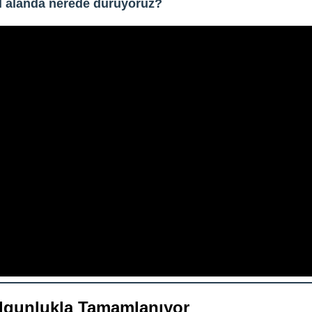
al alanda nerede duruyoruz?
Olgunlukla Tamamlanıyor