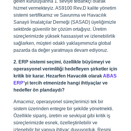
gelen kuruluşlarına 1. seviye tedarikçi olarak
hizmet vermekteyiz. AS9100 Rev.D kalite yönetim
sistemi sertifikamız ve Savunma ve Havacılık
Sanayii İmalatçılar Derneği (SASAD) üyeliğimizle
sektörde güvenilir bir çözüm ortağıyız. Üretim
süreçlerimizde yüksek hassasiyet ve izlenebilirlik
sağlarken, müşteri odaklı yaklaşımımızla global
pazarda da değer yaratmaya devam ediyoruz.
2. ERP sistemi seçimi, özellikle büyümeyi ve
operasyonel verimliliği hedefleyen şirketler için
kritik bir karar. Hezarfen Havacılık olarak
ABAS
ERP
’yi tercih etmenizde hangi ihtiyaçlar ve
hedefler ön plandaydı?
Amacımız, operasyonel süreçlerimizi tek bir
sistem üzerinden entegre bir şekilde yönetmekti.
Özellikle sipariş, üretim ve sevkiyat gibi kritik iş
süreçlerimizde esnek, özelleştirilebilir ve
izlenebilir bir yapıya ihtiyaç duyuyorduk. Resmi