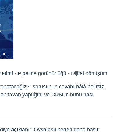
netimi · Pipeline görünürlüğü · Dijital dönüşüm
 kapatacağız?” sorusunun cevabı hâlâ belirsiz.
den tavan yaptığını ve CRM’in bunu nasıl
iye açıklanır. Oysa asıl neden daha basit: