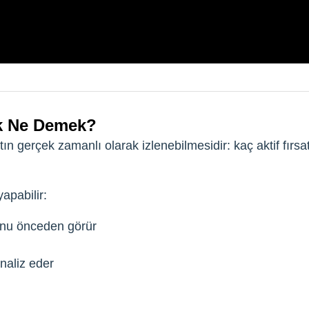
ak Ne Demek?
atın gerçek zamanlı olarak izlenebilmesidir: kaç aktif fır
yapabilir:
ğunu önceden görür
naliz eder