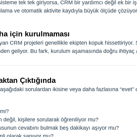
isteme tek tek giriyorsa, CRM bir yardımcı değil ek bir i
lama ve otomatik aktivite kaydıyla büyük ölçüde çözüyo
aha için kurulmaması
an CRM projeleri genellikle ekipten kopuk hissettiriyor. Sa
en geliyor. Bu fark, kurulum aşamasında doğru ihtiyaç an
aktan Çıktığında
aşağıdaki sorulardan ikisine veya daha fazlasına “evet” c
 mi?
n değil, kişilere sorularak öğreniliyor mu?
rusunun cevabını bulmak beş dakikayı aşıyor mu?
nli olarak sapıyor mu?