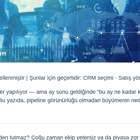
enmiştir | Şunlar için geçerlidir: CRM seçimi · Satış yö
meler yapılıyor — ama ay sonu geldiğinde “bu ay ne kadar
. Bu yazıda, pipeline görünürlüğü olmadan büyümenin ne
den tutmaz? Çoğu zaman ekip yetersiz ya da piyasa zor d