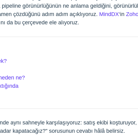
 pipeline görünürlüğünün ne anlama geldiğini, görünürl
amen çözdüğünü adım adım açıklıyoruz.
MindDX
‘in
Zoh
nı da bu çerçevede ele alıyoruz.
ek?
 neden ne?
ktığında
de aynı sahneyle karşılaşıyoruz: satış ekibi koşturuyor, t
adar kapatacağız?” sorusunun cevabı hâlâ belirsiz.