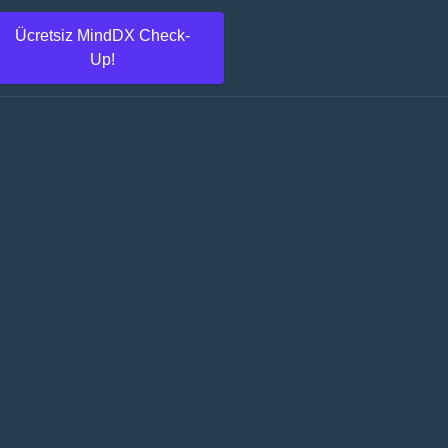
Ücretsiz MindDX Check-
Up!