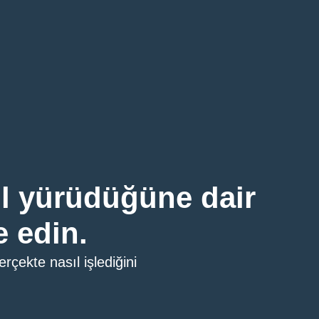
ıl yürüdüğüne dair
e edin.
rçekte nasıl işlediğini