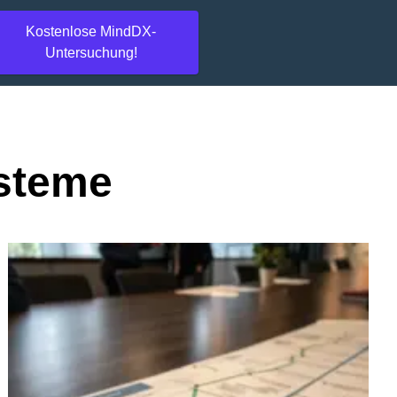
Kostenlose MindDX-
Untersuchung!
ysteme