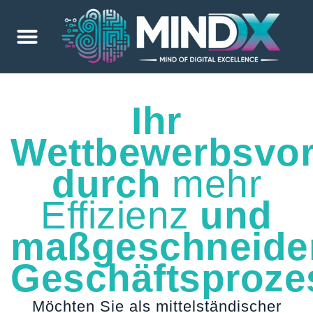
Ihr
Wettbewerbsvort
durch
mehr
Effizienz
und
maßgeschneide
Geschäftsproze
Möchten Sie als mittelständischer