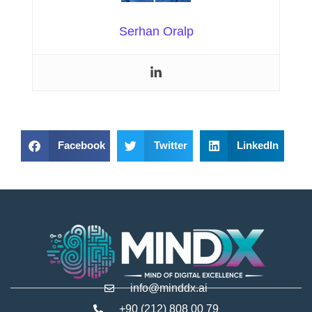
Serhan Oralp
Facebook
Twitter
LinkedIn
info@minddx.ai
+90 (212) 808 00 79