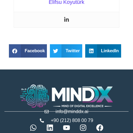
Elifsu Koyutürk
Facebook
Twitter
LinkedIn
info@minddx.ai
+90 (212) 808 00 79